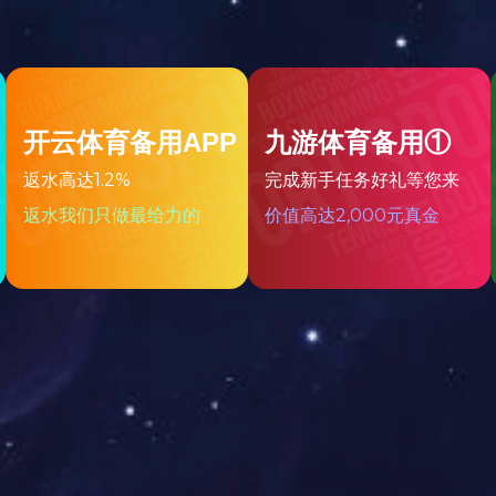
300吨。设备型号为WBZ300，中欧电子平台（中国）有限公司官网生产制造。主
100T水泥仓1台，螺旋称1台，骨料仓以及全自动控制系统1套。
HZS240混凝土搅拌站
HZS180混凝土搅拌站