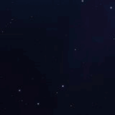
重庆德江300稳定土拌和站安装调试成功
湖北黄冈
生产能力：300t/h
生产能力：6
案例简介：8月中旬，重庆德江客户引进的300稳定
案例简介
土拌和站经过半个月的安装调试，正式投产运行。
公司官网
据悉，此...
功，正式投
点击查看详情
点击查看
关于建新
推荐设备
企业介绍
混凝土搅拌站
荣誉证书
稳定土拌和站
企业文化
砂浆生产设备