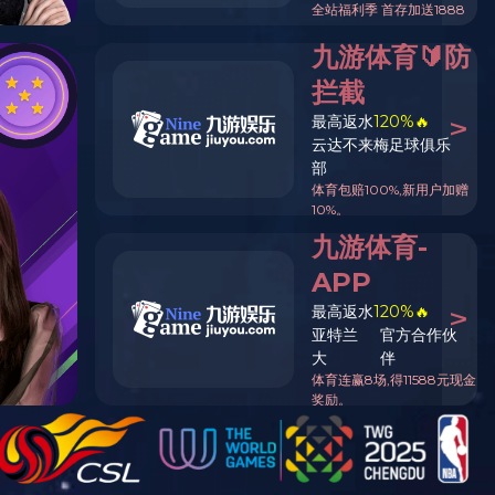
南长沙
电话咨询
Z300稳定土拌和站
t/h
微信客服
自动
Z拌和机拌和机，骨料仓，皮带输送机，水泥仓，成品料
，控制室及全自动控制系统。