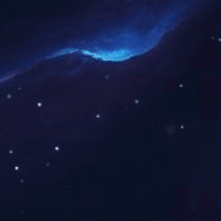
MHZS免基础混凝土搅拌站
您还有可能对以下案例感兴趣：