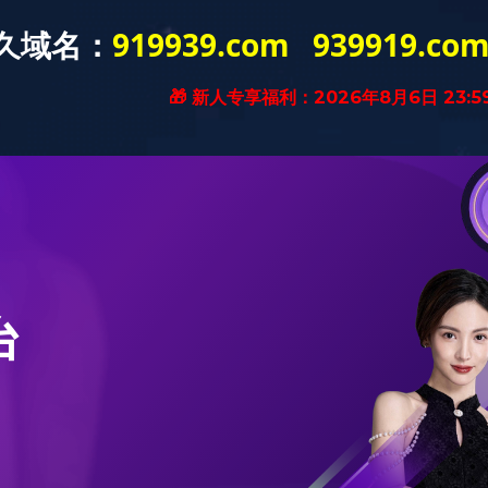
-64617315 400-612-5012 15738819315
首页
新闻中心
中欧电子平台
中欧电子平台
（中国）有限公
（中国）有限公
-
官网
稳定土拌和站案例
设备发货现场
司官网
司官网
湖南长沙300
发布时间：2018-08