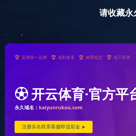
欢迎访问郑州市建新机械制造有限公司官方网站！全国统一服务电话：0371
解决方案
您现在所在的位置：
-
首页
中欧电子平台（中国）有限公司
配置方案
混凝土搅拌站案例
稳定土拌和站案例